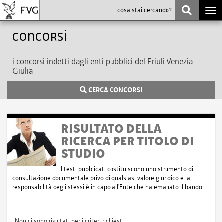
Togg
navi
Concorsi
i concorsi indetti dagli enti pubblici del Friuli Venezia
Giulia
CERCA CONCORSI
RISULTATO DELLA
RICERCA PER TITOLO DI
STUDIO
I testi pubblicati costituiscono uno strumento di
consultazione documentale privo di qualsiasi valore giuridico e la
responsabilità degli stessi è in capo all'Ente che ha emanato il bando.
Non ci sono risultati per i criteri richiesti.