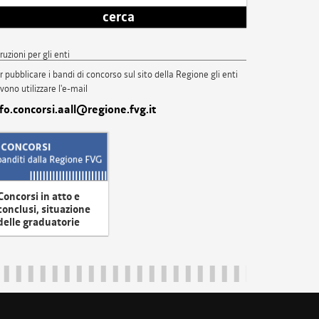
cerca
truzioni per gli enti
r pubblicare i bandi di concorso sul sito della Regione gli enti
vono utilizzare l'e-mail
nfo.concorsi.aall@regione.fvg.it
Concorsi in atto e
conclusi, situazione
delle graduatorie
uliveneziagiulia@certregione.fvg.it