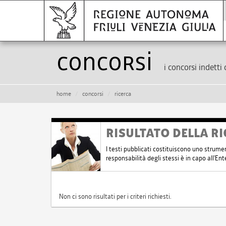
Concorsi
i concorsi indetti 
home
concorsi
ricerca
RISULTATO DELLA RI
I testi pubblicati costituiscono uno strume
responsabilità degli stessi è in capo all'E
Non ci sono risultati per i criteri richiesti.