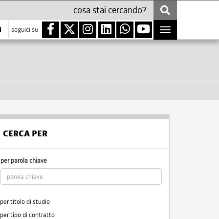
i
seguici su
Toggle
navigation
CERCA PER
per parola chiave
per titolo di studio
per tipo di contratto