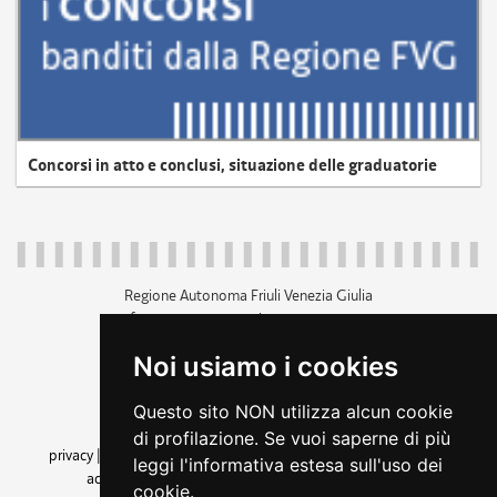
Concorsi in atto e conclusi, situazione delle graduatorie
Regione Autonoma Friuli Venezia Giulia
c.f. 80014930327; p.iva 00526040324
piazza Unità d'Italia 1 Trieste
Noi usiamo i cookies
+39 040 3771111
regione.friuliveneziagiulia@certregione.fvg.it
Questo sito NON utilizza alcun cookie
amministrazione trasparente
di profilazione. Se vuoi saperne di più
privacy
|
cookie
|
note legali
|
accessibilità
|
rss
|
dichiarazione di
leggi l'informativa estesa sull'uso dei
accessibilità
|
feedback
|
cambio preferenze cookie
cookie.