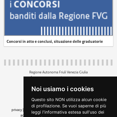
Concorsi in atto e conclusi, situazione delle graduatorie
Regione Autonoma Friuli Venezia Giulia
c.f. 80014930327; p.iva 00526040324
piazza Unità d'Italia 1 Trieste
Noi usiamo i cookies
+39 040 3771111
regione.friuliveneziagiulia@certregione.fvg.it
Questo sito NON utilizza alcun cookie
amministrazione trasparente
di profilazione. Se vuoi saperne di più
privacy
|
cookie
|
note legali
|
accessibilità
|
rss
|
dichiarazione di
leggi l'informativa estesa sull'uso dei
accessibilità
|
feedback
|
cambio preferenze cookie