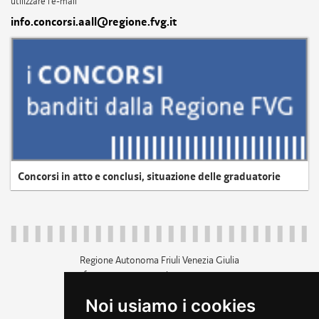
utilizzare l'e-mail
info.concorsi.aall@regione.fvg.it
Concorsi in atto e conclusi, situazione delle graduatorie
Regione Autonoma Friuli Venezia Giulia
c.f. 80014930327; p.iva 00526040324
piazza Unità d'Italia 1 Trieste
Noi usiamo i cookies
+39 040 3771111