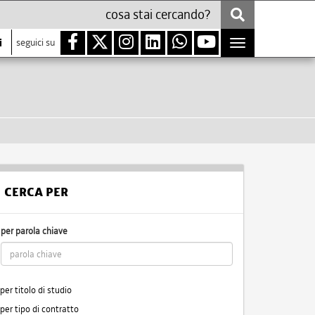
i
seguici su
Toggle
navigation
CERCA PER
per parola chiave
per titolo di studio
per tipo di contratto