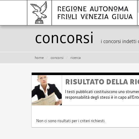
Concorsi
i concorsi indetti 
home
concorsi
ricerca
RISULTATO DELLA RI
I testi pubblicati costituiscono uno strume
responsabilità degli stessi è in capo all'E
Non ci sono risultati per i criteri richiesti.