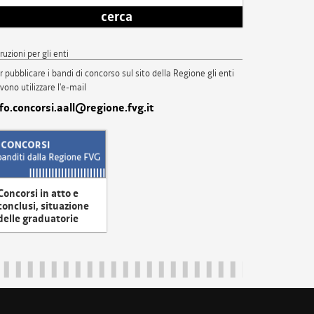
cerca
truzioni per gli enti
r pubblicare i bandi di concorso sul sito della Regione gli enti
vono utilizzare l'e-mail
nfo.concorsi.aall@regione.fvg.it
Concorsi in atto e
conclusi, situazione
delle graduatorie
uliveneziagiulia@certregione.fvg.it