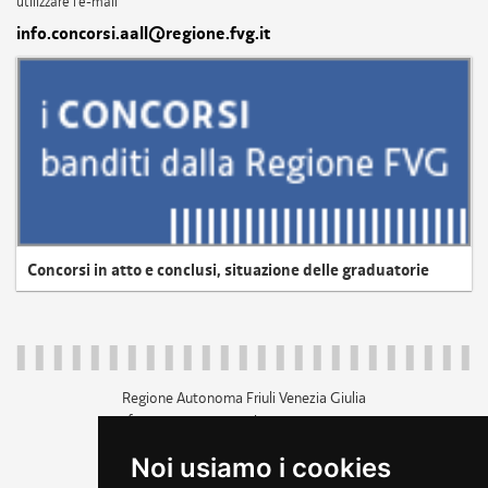
utilizzare l'e-mail
info.concorsi.aall@regione.fvg.it
Concorsi in atto e conclusi, situazione delle graduatorie
Regione Autonoma Friuli Venezia Giulia
c.f. 80014930327; p.iva 00526040324
piazza Unità d'Italia 1 Trieste
Noi usiamo i cookies
+39 040 3771111