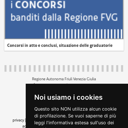
Concorsi in atto e conclusi, situazione delle graduatorie
Regione Autonoma Friuli Venezia Giulia
c.f. 80014930327; p.iva 00526040324
piazza Unità d'Italia 1 Trieste
Noi usiamo i cookies
+39 040 3771111
regione.friuliveneziagiulia@certregione.fvg.it
Questo sito NON utilizza alcun cookie
amministrazione trasparente
di profilazione. Se vuoi saperne di più
privacy
|
cookie
|
note legali
|
accessibilità
|
rss
|
dichiarazione di
leggi l'informativa estesa sull'uso dei
accessibilità
|
feedback
|
cambio preferenze cookie