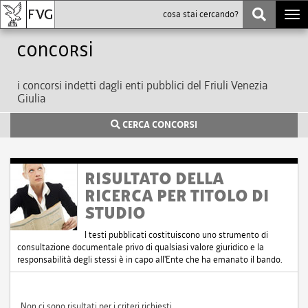
Togg
navi
Concorsi
i concorsi indetti dagli enti pubblici del Friuli Venezia
Giulia
CERCA CONCORSI
RISULTATO DELLA
RICERCA PER TITOLO DI
STUDIO
I testi pubblicati costituiscono uno strumento di
consultazione documentale privo di qualsiasi valore giuridico e la
responsabilità degli stessi è in capo all'Ente che ha emanato il bando.
Non ci sono risultati per i criteri richiesti.