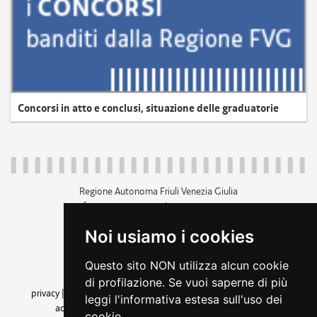
Concorsi in atto e conclusi, situazione delle graduatorie
Regione Autonoma Friuli Venezia Giulia
c.f. 80014930327; p.iva 00526040324
piazza Unità d'Italia 1 Trieste
Noi usiamo i cookies
+39 040 3771111
regione.friuliveneziagiulia@certregione.fvg.it
Questo sito NON utilizza alcun cookie
amministrazione trasparente
di profilazione. Se vuoi saperne di più
privacy
|
cookie
|
note legali
|
accessibilità
|
rss
|
dichiarazione di
leggi l'informativa estesa sull'uso dei
accessibilità
|
feedback
|
cambio preferenze cookie
cookie.