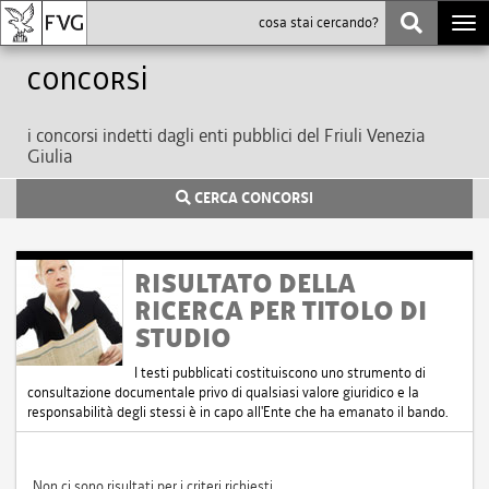
Togg
navi
Concorsi
i concorsi indetti dagli enti pubblici del Friuli Venezia
Giulia
CERCA CONCORSI
RISULTATO DELLA
RICERCA PER TITOLO DI
STUDIO
I testi pubblicati costituiscono uno strumento di
consultazione documentale privo di qualsiasi valore giuridico e la
responsabilità degli stessi è in capo all'Ente che ha emanato il bando.
Non ci sono risultati per i criteri richiesti.