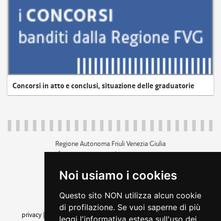
Concorsi in atto e conclusi, situazione delle graduatorie
Regione Autonoma Friuli Venezia Giulia
c.f. 80014930327; p.iva 00526040324
piazza Unità d'Italia 1 Trieste
Noi usiamo i cookies
+39 040 3771111
regione.friuliveneziagiulia@certregione.fvg.it
Questo sito NON utilizza alcun cookie
amministrazione trasparente
di profilazione. Se vuoi saperne di più
privacy
|
cookie
|
note legali
|
accessibilità
|
rss
|
dichiarazione di
leggi l'informativa estesa sull'uso dei