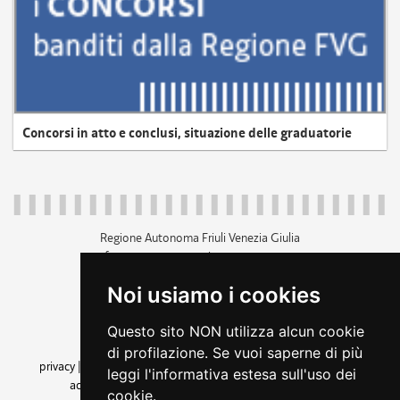
Concorsi in atto e conclusi, situazione delle graduatorie
Regione Autonoma Friuli Venezia Giulia
c.f. 80014930327; p.iva 00526040324
piazza Unità d'Italia 1 Trieste
Noi usiamo i cookies
+39 040 3771111
regione.friuliveneziagiulia@certregione.fvg.it
Questo sito NON utilizza alcun cookie
amministrazione trasparente
di profilazione. Se vuoi saperne di più
privacy
|
cookie
|
note legali
|
accessibilità
|
rss
|
dichiarazione di
leggi l'informativa estesa sull'uso dei
accessibilità
|
feedback
|
cambio preferenze cookie
cookie.