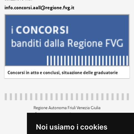
info.concorsi.aall@regione.fvg.it
Concorsi in atto e conclusi, situazione delle graduatorie
Regione Autonoma Friuli Venezia Giulia
c.f. 80014930327; p.iva 00526040324
piazza Unità d'Italia 1 Trieste
Noi usiamo i cookies
+39 040 3771111
regione.friuliveneziagiulia@certregione.fvg.it