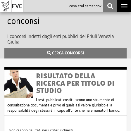
Togg
navi
Concorsi
i concorsi indetti dagli enti pubblici del Friuli Venezia
Giulia
CERCA CONCORSI
RISULTATO DELLA
RICERCA PER TITOLO DI
STUDIO
I testi pubblicati costituiscono uno strumento di
consultazione documentale privo di qualsiasi valore giuridico e la
responsabilità degli stessi è in capo all'Ente che ha emanato il bando.
Non ci sono risultati per i criteri richiesti.