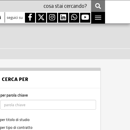
i
seguici su
Toggle
navigation
CERCA PER
per parola chiave
per titolo di studio
per tipo di contratto