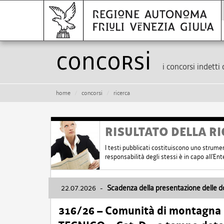
Concorsi
i concorsi indetti 
home
concorsi
ricerca
RISULTATO DELLA RI
I testi pubblicati costituiscono uno strume
responsabilità degli stessi è in capo all'E
22.07.2026
-
Scadenza della presentazione delle 
316/26 – Comunità di montagna