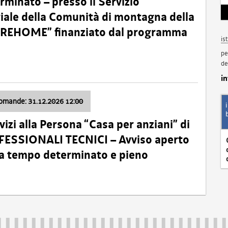
minato – presso il Servizio
oriale della Comunità di montagna della
o “REHOME” finanziato dal programma
is
pe
de
i
domande: 31.12.2026 12:00
izi alla Persona “Casa per anziani” di
ROFESSIONALI TECNICI – Avviso aperto
 a tempo determinato e pieno