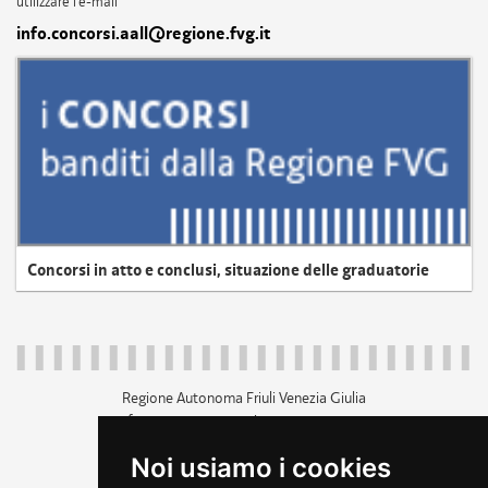
utilizzare l'e-mail
info.concorsi.aall@regione.fvg.it
Concorsi in atto e conclusi, situazione delle graduatorie
Regione Autonoma Friuli Venezia Giulia
c.f. 80014930327; p.iva 00526040324
piazza Unità d'Italia 1 Trieste
Noi usiamo i cookies
+39 040 3771111