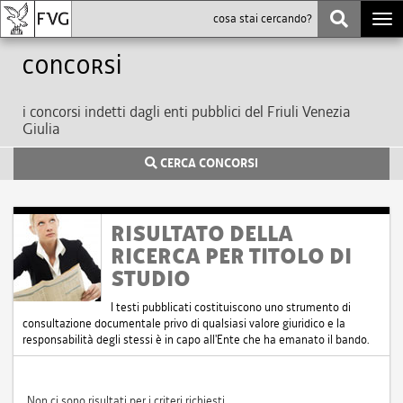
Togg
navi
Concorsi
i concorsi indetti dagli enti pubblici del Friuli Venezia
Giulia
CERCA CONCORSI
RISULTATO DELLA
RICERCA PER TITOLO DI
STUDIO
I testi pubblicati costituiscono uno strumento di
consultazione documentale privo di qualsiasi valore giuridico e la
responsabilità degli stessi è in capo all'Ente che ha emanato il bando.
Non ci sono risultati per i criteri richiesti.