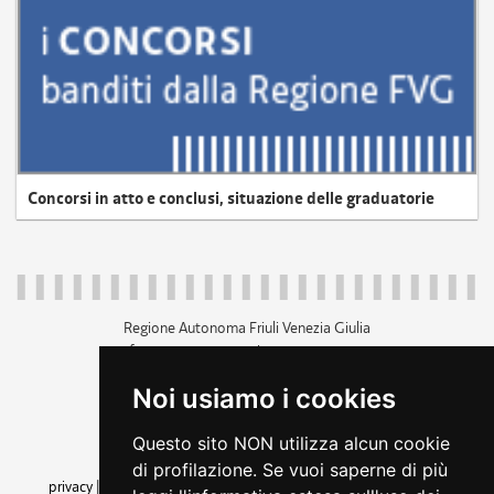
Concorsi in atto e conclusi, situazione delle graduatorie
Regione Autonoma Friuli Venezia Giulia
c.f. 80014930327; p.iva 00526040324
piazza Unità d'Italia 1 Trieste
Noi usiamo i cookies
+39 040 3771111
regione.friuliveneziagiulia@certregione.fvg.it
Questo sito NON utilizza alcun cookie
amministrazione trasparente
di profilazione. Se vuoi saperne di più
privacy
|
cookie
|
note legali
|
accessibilità
|
rss
|
dichiarazione di