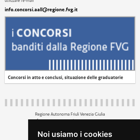
utilizzare l'e-mail
info.concorsi.aall@regione.fvg.it
Concorsi in atto e conclusi, situazione delle graduatorie
Regione Autonoma Friuli Venezia Giulia
c.f. 80014930327; p.iva 00526040324
piazza Unità d'Italia 1 Trieste
Noi usiamo i cookies
+39 040 3771111