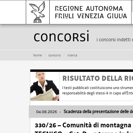
Concorsi
i concorsi indetti 
home
concorsi
ricerca
RISULTATO DELLA RI
I testi pubblicati costituiscono uno strume
responsabilità degli stessi è in capo all'E
04.08.2026
-
Scadenza della presentazione delle 
330/26 – Comunità di montagna