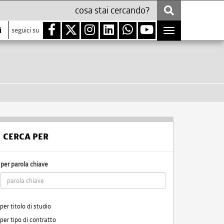
i
seguici su
Toggle
navigation
CERCA PER
per parola chiave
per titolo di studio
per tipo di contratto