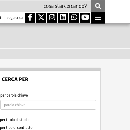
i
seguici su
Toggle
navigation
CERCA PER
per parola chiave
per titolo di studio
per tipo di contratto