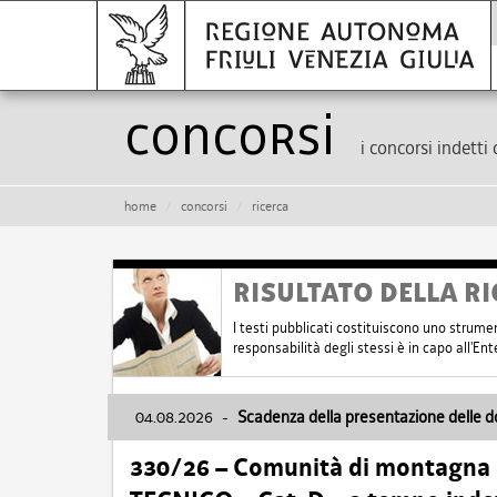
Concorsi
i concorsi indetti 
home
concorsi
ricerca
RISULTATO DELLA RI
I testi pubblicati costituiscono uno strume
responsabilità degli stessi è in capo all'E
04.08.2026
-
Scadenza della presentazione delle 
330/26 – Comunità di montagna