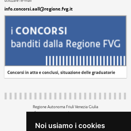
utilizzare l'e-mail
info.concorsi.aall@regione.fvg.it
Concorsi in atto e conclusi, situazione delle graduatorie
Regione Autonoma Friuli Venezia Giulia
c.f. 80014930327; p.iva 00526040324
piazza Unità d'Italia 1 Trieste
Noi usiamo i cookies
+39 040 3771111