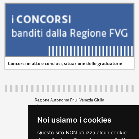
Concorsi in atto e conclusi, situazione delle graduatorie
Regione Autonoma Friuli Venezia Giulia
c.f. 80014930327; p.iva 00526040324
piazza Unità d'Italia 1 Trieste
Noi usiamo i cookies
+39 040 3771111
regione.friuliveneziagiulia@certregione.fvg.it
Questo sito NON utilizza alcun cookie
amministrazione trasparente