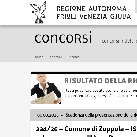
Concorsi
i concorsi indetti 
home
concorsi
ricerca
RISULTATO DELLA RI
I testi pubblicati costituiscono uno strume
responsabilità degli stessi è in capo all'E
06.08.2026
-
Scadenza della presentazione delle 
334/26 – Comune di Zoppola – 