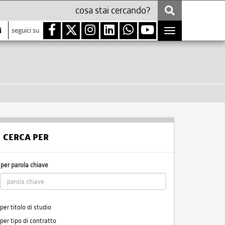
i
seguici su
Toggle
navigation
CERCA PER
per parola chiave
per titolo di studio
per tipo di contratto