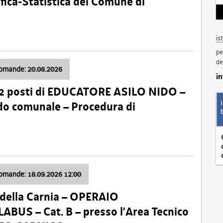
fica-Statistica del Comune di
is
pe
de
domande: 20.08.2026
i
 2 posti di EDUCATORE ASILO NIDO –
nido comunale – Procedura di
domande: 18.09.2026 12:00
della Carnia – OPERAIO
US – Cat. B – presso l’Area Tecnico