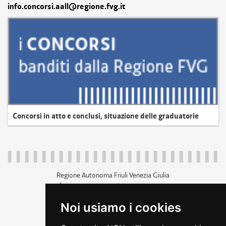
info.concorsi.aall@regione.fvg.it
Concorsi in atto e conclusi, situazione delle graduatorie
Regione Autonoma Friuli Venezia Giulia
c.f. 80014930327; p.iva 00526040324
piazza Unità d'Italia 1 Trieste
Noi usiamo i cookies
+39 040 3771111
regione.friuliveneziagiulia@certregione.fvg.it