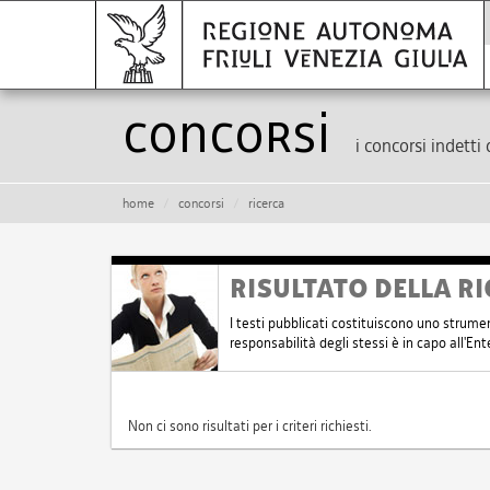
Concorsi
i concorsi indetti 
home
concorsi
ricerca
RISULTATO DELLA RI
I testi pubblicati costituiscono uno strume
responsabilità degli stessi è in capo all'E
Non ci sono risultati per i criteri richiesti.