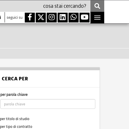
i
seguici su
Toggle
navigation
CERCA PER
per parola chiave
per titolo di studio
per tipo di contratto