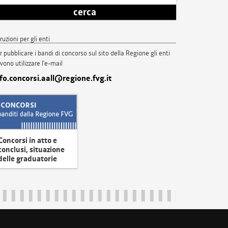
cerca
truzioni per gli enti
r pubblicare i bandi di concorso sul sito della Regione gli enti
vono utilizzare l'e-mail
nfo.concorsi.aall@regione.fvg.it
Concorsi in atto e
conclusi, situazione
delle graduatorie
uliveneziagiulia@certregione.fvg.it