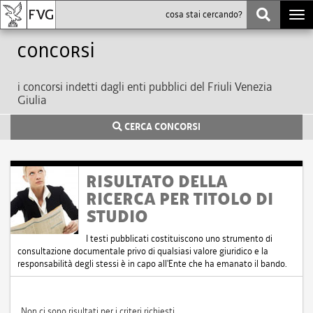
Togg
navi
Concorsi
i concorsi indetti dagli enti pubblici del Friuli Venezia
Giulia
CERCA CONCORSI
RISULTATO DELLA
RICERCA PER TITOLO DI
STUDIO
I testi pubblicati costituiscono uno strumento di
consultazione documentale privo di qualsiasi valore giuridico e la
responsabilità degli stessi è in capo all'Ente che ha emanato il bando.
Non ci sono risultati per i criteri richiesti.