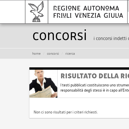
Concorsi
i concorsi indetti 
home
concorsi
ricerca
RISULTATO DELLA RI
I testi pubblicati costituiscono uno strume
responsabilità degli stessi è in capo all'E
Non ci sono risultati per i criteri richiesti.