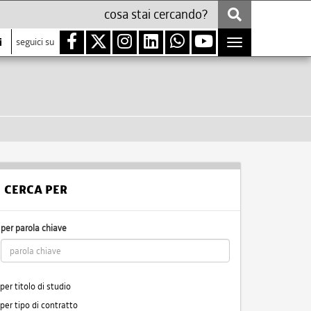
i
seguici su
Toggle
navigation
CERCA PER
per parola chiave
per titolo di studio
per tipo di contratto