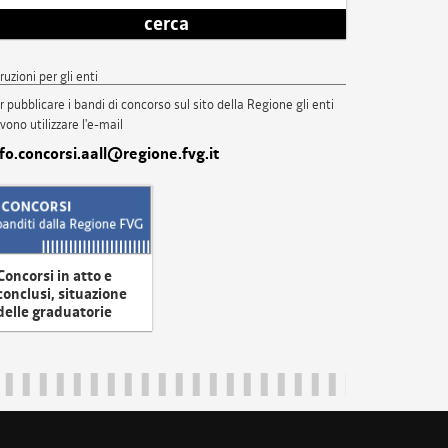
cerca
truzioni per gli enti
r pubblicare i bandi di concorso sul sito della Regione gli enti
vono utilizzare l'e-mail
nfo.concorsi.aall@regione.fvg.it
Concorsi in atto e
conclusi, situazione
delle graduatorie
uliveneziagiulia@certregione.fvg.it