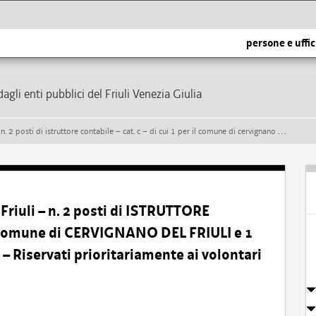
persone e uffic
dagli enti pubblici del Friuli Venezia Giulia
 c – di cui 1 per il comune di cervignano del friuli e 1 per il comune di terzo d’aquileia – riservati prioritariamente ai volontari delle forze armate
riuli – n. 2 posti di ISTRUTTORE
il Comune di CERVIGNANO DEL FRIULI e 1
 Riservati prioritariamente ai volontari