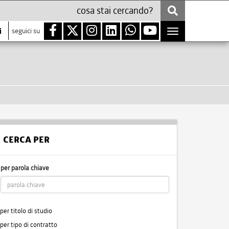
i
seguici su
Toggle
navigation
CERCA PER
per parola chiave
per titolo di studio
per tipo di contratto