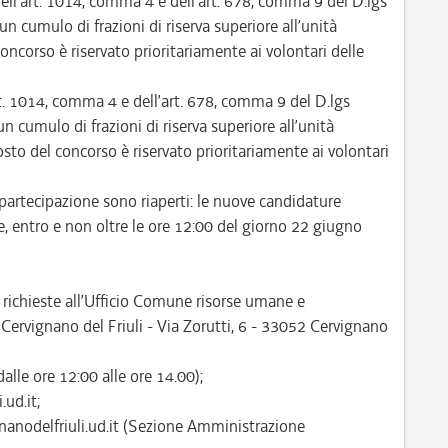
dell’art. 1014, comma 4 e dell’art. 678, comma 9 del D.lgs
 cumulo di frazioni di riserva superiore all’unità
ncorso è riservato prioritariamente ai volontari delle
art. 1014, comma 4 e dell’art. 678, comma 9 del D.lgs
 cumulo di frazioni di riserva superiore all’unità
to del concorso è riservato prioritariamente ai volontari
partecipazione sono riaperti: le nuove candidature
, entro e non oltre le ore 12:00 del giorno 22 giugno
richieste all’Ufficio Comune risorse umane e
ervignano del Friuli - Via Zorutti, 6 - 33052 Cervignano
alle ore 12:00 alle ore 14.00);
ud.it;
gnanodelfriuli.ud.it (Sezione Amministrazione