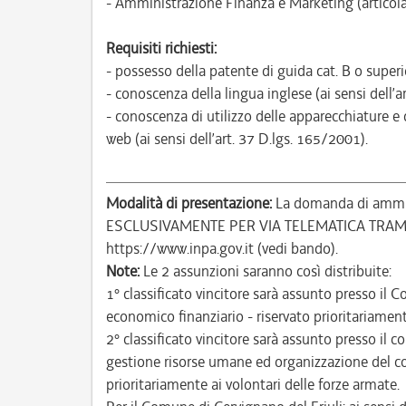
- Amministrazione Finanza e Marketing (articola
Requisiti richiesti:
- possesso della patente di guida cat. B o superio
- conoscenza della lingua inglese (ai sensi dell’a
- conoscenza di utilizzo delle apparecchiature e 
web (ai sensi dell’art. 37 D.lgs. 165/2001).
Modalità di presentazione:
La domanda di ammiss
ESCLUSIVAMENTE PER VIA TELEMATICA TRA
https://www.inpa.gov.it (vedi bando).
Note:
Le 2 assunzioni saranno così distribuite:
1° classificato vincitore sarà assunto presso il 
economico finanziario - riservato prioritariament
2° classificato vincitore sarà assunto presso il 
gestione risorse umane ed organizzazione del co
prioritariamente ai volontari delle forze armate.