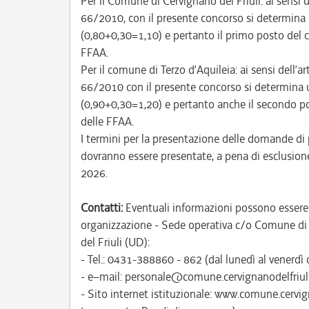
Per il Comune di Cervignano del Friuli: ai sensi 
66/2010, con il presente concorso si determina un
(0,80+0,30=1,10) e pertanto il primo posto del co
FFAA.
Per il comune di Terzo d’Aquileia: ai sensi dell’
66/2010 con il presente concorso si determina un
(0,90+0,30=1,20) e pertanto anche il secondo pos
delle FFAA.
I termini per la presentazione delle domande di 
dovranno essere presentate, a pena di esclusione
2026.
Contatti:
Eventuali informazioni possono essere 
organizzazione - Sede operativa c/o Comune di C
del Friuli (UD):
- Tel.: 0431-388860 - 862 (dal lunedì al venerdì d
- e–mail: personale@comune.cervignanodelfriuli.
- Sito internet istituzionale: www.comune.cervi