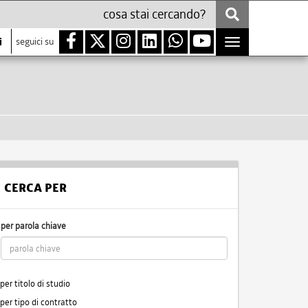
i
seguici su
Toggle
navigation
CERCA PER
per parola chiave
per titolo di studio
per tipo di contratto