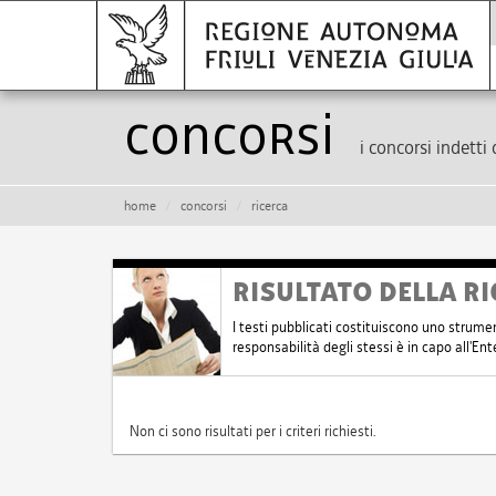
Concorsi
i concorsi indetti 
home
concorsi
ricerca
RISULTATO DELLA RI
I testi pubblicati costituiscono uno strume
responsabilità degli stessi è in capo all'E
Non ci sono risultati per i criteri richiesti.