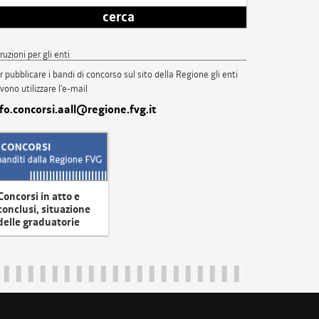
cerca
truzioni per gli enti
r pubblicare i bandi di concorso sul sito della Regione gli enti
vono utilizzare l'e-mail
nfo.concorsi.aall@regione.fvg.it
Concorsi in atto e
conclusi, situazione
delle graduatorie
uliveneziagiulia@certregione.fvg.it