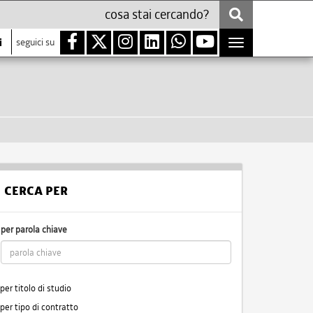
i
seguici su
Toggle
navigation
CERCA PER
per parola chiave
per titolo di studio
per tipo di contratto