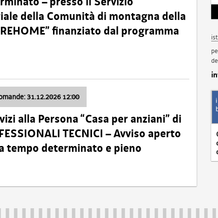
minato – presso il Servizio
oriale della Comunità di montagna della
o “REHOME” finanziato dal programma
is
pe
de
i
domande: 31.12.2026 12:00
izi alla Persona “Casa per anziani” di
ROFESSIONALI TECNICI – Avviso aperto
 a tempo determinato e pieno