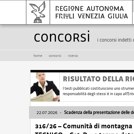
Concorsi
i concorsi indetti 
home
concorsi
ricerca
RISULTATO DELLA RI
I testi pubblicati costituiscono uno strume
responsabilità degli stessi è in capo all'E
22.07.2026
-
Scadenza della presentazione delle 
316/26 – Comunità di montagna