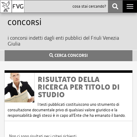
Togg
navi
Concorsi
i concorsi indetti dagli enti pubblici del Friuli Venezia
Giulia
CERCA CONCORSI
RISULTATO DELLA
RICERCA PER TITOLO DI
STUDIO
I testi pubblicati costituiscono uno strumento di
consultazione documentale privo di qualsiasi valore giuridico e la
responsabilità degli stessi è in capo all'Ente che ha emanato il bando.
Non ci sono risultati per i criteri richiesti.