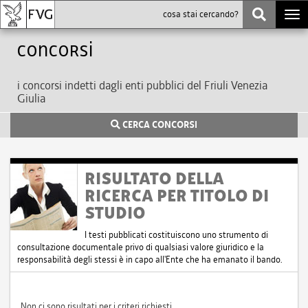
Togg
navi
Concorsi
i concorsi indetti dagli enti pubblici del Friuli Venezia
Giulia
CERCA CONCORSI
RISULTATO DELLA
RICERCA PER TITOLO DI
STUDIO
I testi pubblicati costituiscono uno strumento di
consultazione documentale privo di qualsiasi valore giuridico e la
responsabilità degli stessi è in capo all'Ente che ha emanato il bando.
Non ci sono risultati per i criteri richiesti.