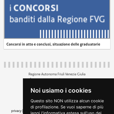
Concorsi in atto e conclusi, situazione delle graduatorie
Regione Autonoma Friuli Venezia Giulia
c.f. 80014930327; p.iva 00526040324
piazza Unità d'Italia 1 Trieste
Noi usiamo i cookies
+39 040 3771111
regione.friuliveneziagiulia@certregione.fvg.it
Questo sito NON utilizza alcun cookie
amministrazione trasparente
di profilazione. Se vuoi saperne di più
privacy
|
cookie
|
note legali
|
accessibilità
|
rss
|
dichiarazione di
leggi l'informativa estesa sull'uso dei