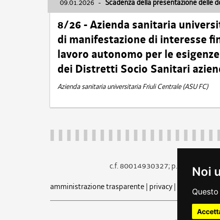
09.01.2026
-
Scadenza della presentazione delle 
8/26 - Azienda sanitaria universi
di manifestazione di interesse fin
lavoro autonomo per le esigenze 
dei Distretti Socio Sanitari azien
Azienda sanitaria universitaria Friuli Centrale (ASU FC)
c.f. 80014930327; p.iva 005260
Noi 
amministrazione trasparente
|
privacy
|
cookie
|
note 
Questo 
Accett