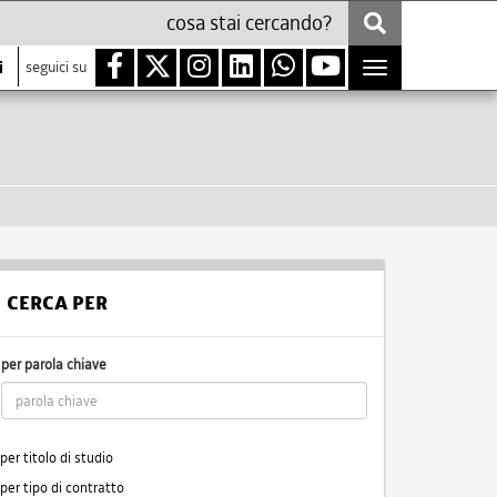
i
seguici su
Toggle
navigation
CERCA PER
per parola chiave
per titolo di studio
per tipo di contratto