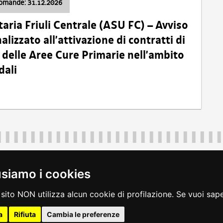
domande: 31.12.2026
taria Friuli Centrale (ASU FC) – Avviso
alizzato all’attivazione di contratti di
delle Aree Cure Primarie nell’ambito
dali
Regione Autonoma Friuli Venezia Giulia
40324
|
piazza Unità d'Italia 1 Trieste
|
+39 040 3771111
|
regione.fri
usiamo i cookies
legali
|
accessibilità
|
rss
|
dichiarazione di accessibilità
|
feedback
|
c
sito NON utilizza alcun cookie di profilazione. Se vuoi saper
a
Rifiuta
Cambia le preferenze