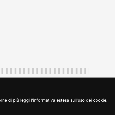
uliveneziagiulia@certregione.fvg.it
ambio preferenze cookie
|
loginFVG
ne di più leggi l'informativa estesa sull'uso dei cookie.
seguici su