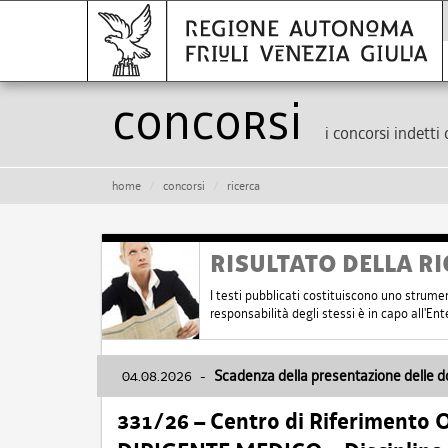
Concorsi
i concorsi indetti 
home
concorsi
ricerca
RISULTATO DELLA RI
I testi pubblicati costituiscono uno strume
responsabilità degli stessi è in capo all'E
04.08.2026
-
Scadenza della presentazione delle 
331/26 – Centro di Riferimento 