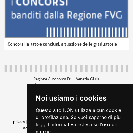
Concorsi in atto e conclusi, situazione delle graduatorie
Regione Autonoma Friuli Venezia Giulia
c.f. 80014930327; p.iva 00526040324
piazza Unità d'Italia 1 Trieste
Noi usiamo i cookies
+39 040 3771111
regione.friuliveneziagiulia@certregione.fvg.it
Questo sito NON utilizza alcun cookie
amministrazione trasparente
di profilazione. Se vuoi saperne di più
privacy
|
cookie
|
note legali
|
accessibilità
|
rss
|
dichiarazione di
leggi l'informativa estesa sull'uso dei
accessibilità
|
feedback
|
cambio preferenze cookie
cookie.