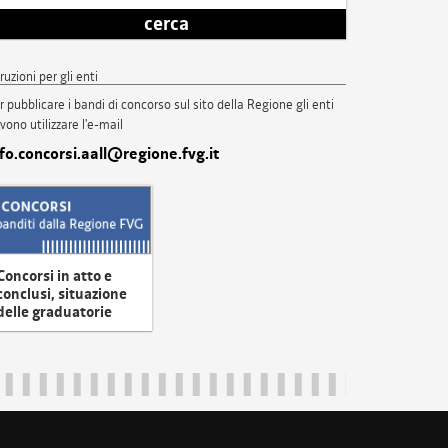
cerca
truzioni per gli enti
r pubblicare i bandi di concorso sul sito della Regione gli enti
vono utilizzare l'e-mail
nfo.concorsi.aall@regione.fvg.it
Concorsi in atto e
conclusi, situazione
delle graduatorie
uliveneziagiulia@certregione.fvg.it