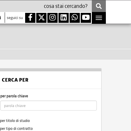
i
seguici su
Toggle
navigation
CERCA PER
per parola chiave
per titolo di studio
per tipo di contratto