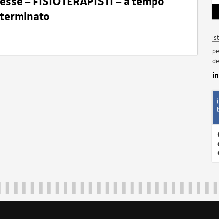
eresse – FISIOTERAPISTI – a tempo
determinato
is
pe
de
i
Regione Autonoma Friuli Venezia Giulia
40324
|
piazza Unità d'Italia 1 Trieste
|
+39 040 3771111
|
regione.fri