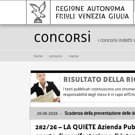
Concorsi
i concorsi indetti 
home
concorsi
ricerca
RISULTATO DELLA RI
I testi pubblicati costituiscono uno strume
responsabilità degli stessi è in capo all'E
26.06.2026
-
Scadenza della presentazione delle 
282/26 – LA QUIETE Azienda Pubbl