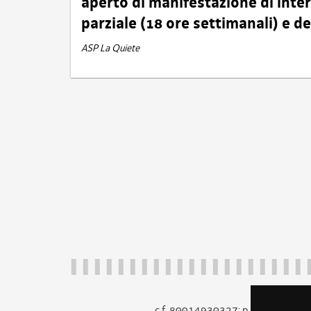
aperto di manifestazione di int
parziale (18 ore settimanali) e 
ASP La Quiete
c.f. 80014930327; p.iva 005260