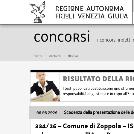
Concorsi
i concorsi indetti 
home
concorsi
ricerca
RISULTATO DELLA RI
I testi pubblicati costituiscono uno strume
responsabilità degli stessi è in capo all'E
06.08.2026
-
Scadenza della presentazione delle 
334/26 – Comune di Zoppola – 