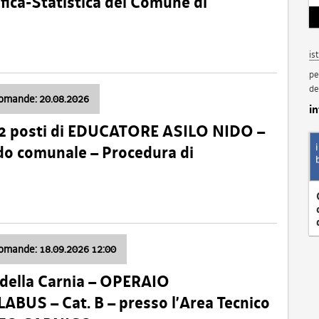
fica-Statistica del Comune di
is
pe
de
domande: 20.08.2026
i
 2 posti di EDUCATORE ASILO NIDO –
nido comunale – Procedura di
domande: 18.09.2026 12:00
della Carnia – OPERAIO
US – Cat. B – presso l’Area Tecnico