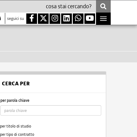
i
seguici su
Toggle
navigation
CERCA PER
per parola chiave
per titolo di studio
per tipo di contratto