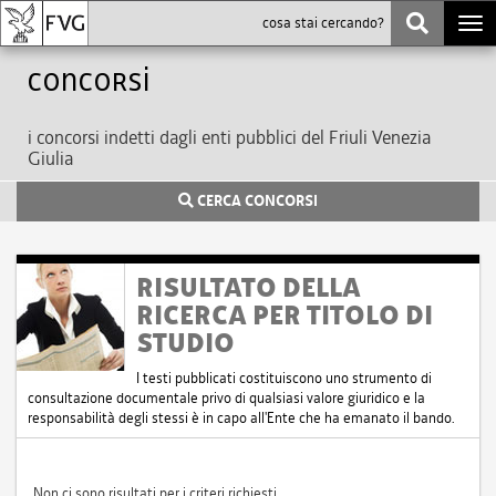
Togg
navi
Concorsi
i concorsi indetti dagli enti pubblici del Friuli Venezia
Giulia
CERCA CONCORSI
RISULTATO DELLA
RICERCA PER TITOLO DI
STUDIO
I testi pubblicati costituiscono uno strumento di
consultazione documentale privo di qualsiasi valore giuridico e la
responsabilità degli stessi è in capo all'Ente che ha emanato il bando.
Non ci sono risultati per i criteri richiesti.