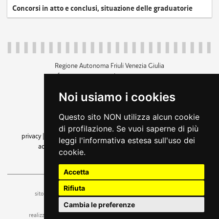
Concorsi in atto e conclusi, situazione delle graduatorie
Regione Autonoma Friuli Venezia Giulia
c.f. 80014930327; p.iva 00526040324
piazza Unità d'Italia 1 Trieste
Noi usiamo i cookies
+39 040 3771111
regione.friuliveneziagiulia@certregione.fvg.it
Questo sito NON utilizza alcun cookie
amministrazione trasparente
di profilazione. Se vuoi saperne di più
privacy
|
cookie
|
note legali
|
accessibilità
|
rss
|
dichiarazione di
leggi l'informativa estesa sull'uso dei
accessibilità
|
feedback
|
cambio preferenze cookie
cookie.
seguici su
Accetta
Rifiuta
ufficio stampa e comunicazione
sito a cura dell'
Cambia le preferenze
realizzazione
web design