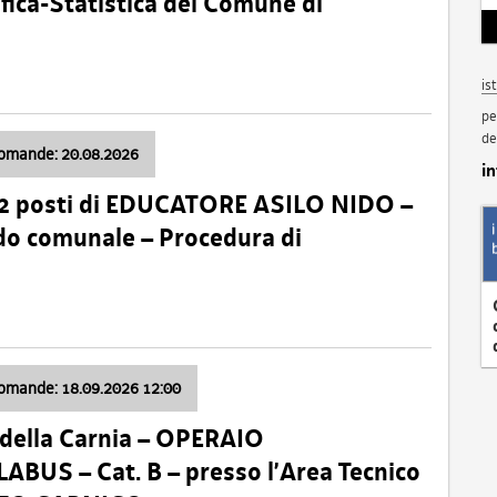
fica-Statistica del Comune di
is
pe
de
domande: 20.08.2026
i
 2 posti di EDUCATORE ASILO NIDO –
nido comunale – Procedura di
domande: 18.09.2026 12:00
della Carnia – OPERAIO
US – Cat. B – presso l’Area Tecnico