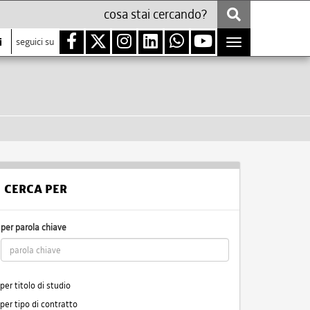
i
seguici su
Toggle
navigation
CERCA PER
per parola chiave
per titolo di studio
per tipo di contratto