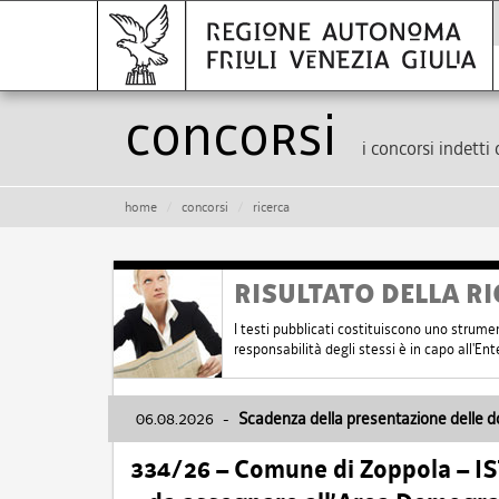
Concorsi
i concorsi indetti 
home
concorsi
ricerca
RISULTATO DELLA RI
I testi pubblicati costituiscono uno strume
responsabilità degli stessi è in capo all'E
06.08.2026
-
Scadenza della presentazione delle 
334/26 – Comune di Zoppola – 