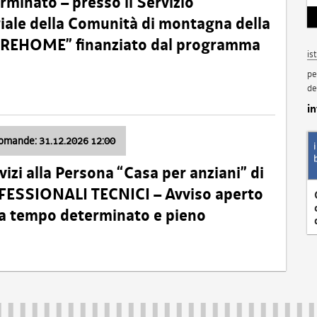
minato – presso il Servizio
oriale della Comunità di montagna della
o “REHOME” finanziato dal programma
is
pe
de
i
domande: 31.12.2026 12:00
izi alla Persona “Casa per anziani” di
ROFESSIONALI TECNICI – Avviso aperto
 a tempo determinato e pieno