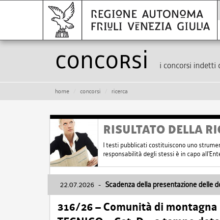
Concorsi
i concorsi indetti 
home
concorsi
ricerca
RISULTATO DELLA RI
I testi pubblicati costituiscono uno strume
responsabilità degli stessi è in capo all'E
22.07.2026
-
Scadenza della presentazione delle 
316/26 – Comunità di montagna