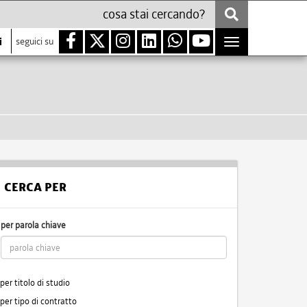
i
seguici su
Toggle
navigation
CERCA PER
per parola chiave
per titolo di studio
per tipo di contratto