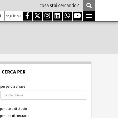
i
seguici su
Toggle
navigation
CERCA PER
per parola chiave
per titolo di studio
per tipo di contratto