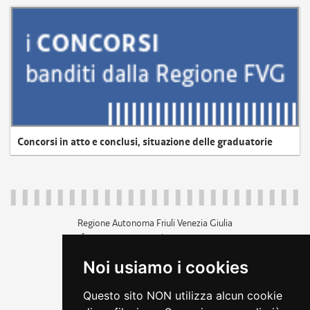
Concorsi in atto e conclusi, situazione delle graduatorie
Regione Autonoma Friuli Venezia Giulia
c.f. 80014930327; p.iva 00526040324
piazza Unità d'Italia 1 Trieste
Noi usiamo i cookies
+39 040 3771111
regione.friuliveneziagiulia@certregione.fvg.it
Questo sito NON utilizza alcun cookie
amministrazione trasparente