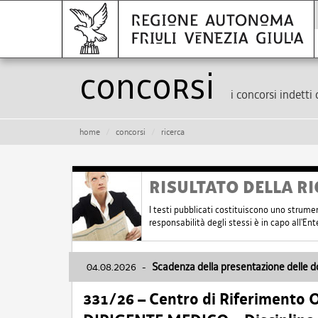
Concorsi
i concorsi indetti 
home
concorsi
ricerca
RISULTATO DELLA RI
I testi pubblicati costituiscono uno strume
responsabilità degli stessi è in capo all'E
04.08.2026
-
Scadenza della presentazione delle 
331/26 – Centro di Riferimento 