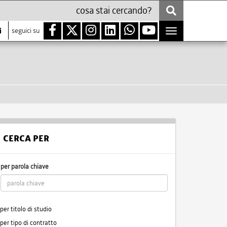
i
seguici su
Toggle
navigation
CERCA PER
per parola chiave
per titolo di studio
per tipo di contratto