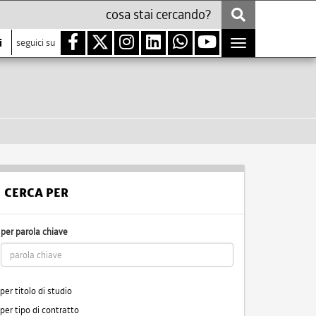
i
seguici su
Toggle
navigation
CERCA PER
per parola chiave
per titolo di studio
per tipo di contratto