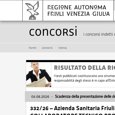
Concorsi
i concorsi indetti 
home
concorsi
ricerca
RISULTATO DELLA RI
I testi pubblicati costituiscono uno strume
responsabilità degli stessi è in capo all'E
05.08.2026
-
Scadenza della presentazione delle 
332/26 – Azienda Sanitaria Friul