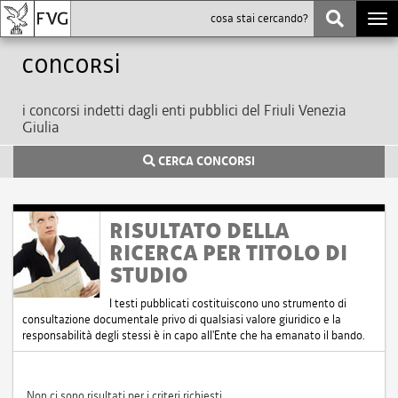
Togg
navi
Concorsi
i concorsi indetti dagli enti pubblici del Friuli Venezia
Giulia
CERCA CONCORSI
RISULTATO DELLA
RICERCA PER TITOLO DI
STUDIO
I testi pubblicati costituiscono uno strumento di
consultazione documentale privo di qualsiasi valore giuridico e la
responsabilità degli stessi è in capo all'Ente che ha emanato il bando.
Non ci sono risultati per i criteri richiesti.