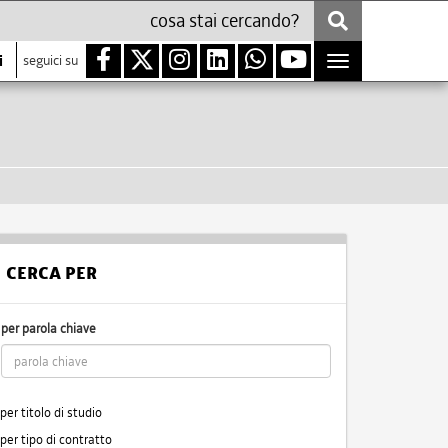
i
seguici su
Toggle
navigation
CERCA PER
per parola chiave
per titolo di studio
per tipo di contratto