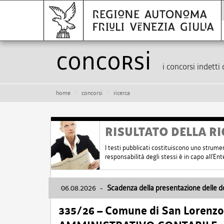
Concorsi
i concorsi indetti 
home
concorsi
ricerca
RISULTATO DELLA RI
I testi pubblicati costituiscono uno strume
responsabilità degli stessi è in capo all'E
06.08.2026
-
Scadenza della presentazione delle 
335/26 – Comune di San Lorenzo 