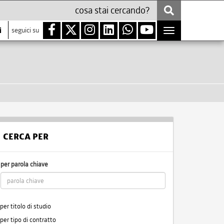
i
seguici su
Toggle
navigation
CERCA PER
per parola chiave
per titolo di studio
per tipo di contratto