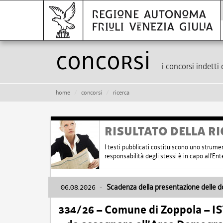
Concorsi
i concorsi indetti 
home
concorsi
ricerca
RISULTATO DELLA RI
I testi pubblicati costituiscono uno strume
responsabilità degli stessi è in capo all'E
06.08.2026
-
Scadenza della presentazione delle 
334/26 – Comune di Zoppola – 