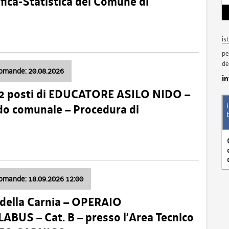
fica-Statistica del Comune di
is
pe
de
domande: 20.08.2026
i
 2 posti di EDUCATORE ASILO NIDO –
nido comunale – Procedura di
domande: 18.09.2026 12:00
della Carnia – OPERAIO
US – Cat. B – presso l’Area Tecnico